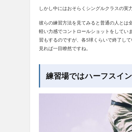
アベ
しかし中にはおそらくシングルクラスの実
レー
ジで
90
彼らの練習方法を見てみると普通の人とは全
切り
軽い力感でコントロールショットをしてい
を達
習もするのですが、各5球くらいで終了し
成す
るた
見れば一目瞭然ですね。
めに
最も
効果
的な
練習場ではハーフスイ
練習
方法