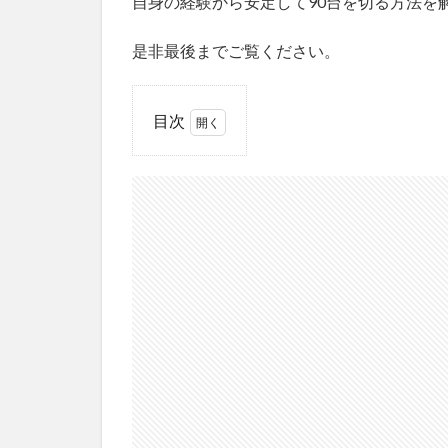
自身の経験から安定して90台を切る方法を
是非最後までご覧ください。
目次
1
最
も
大
切
な
事
は
ア
プ
ロ
ー
チ
＆
パ