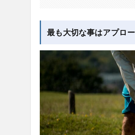
タ
ー
2
練
習場で
最も大切な事はアプロ
はハー
フスイ
ングの
み！！
2.1
ハー
フス
イン
グを
動画
で撮
って
みよ
う
3