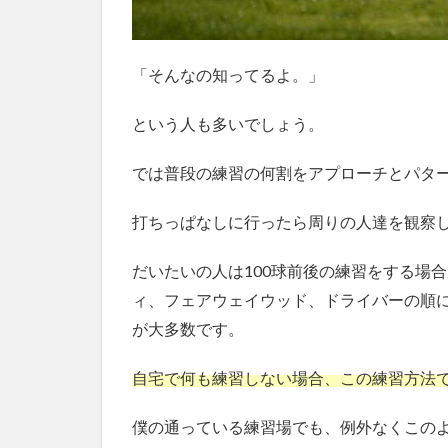
い
な
い
「そんなの知ってるよ。」
3.1
パタ
という人も多いでしょう。
ーの
練習
では普段の練習の何割をアプローチとパタ
方法
3.2
打ちっぱなしに行ったら周りの人達を観察
真っ
直ぐ
だいたいの人は100球前後の練習をする場
打て
るパ
ィ、フェアウェイウッド、ドライバーの順に
ター
が大多数です。
を探
そう
自宅で何も練習しない場合、この練習方法
4
まと
僕の通っている練習場でも、例外なくこの
め：