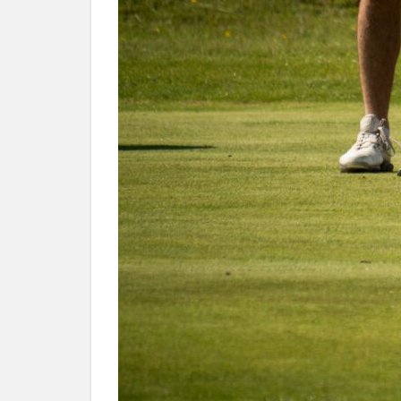
パ
タ
ー
の
練
習
を
し
て
い
る
ア
マ
チ
ュ
ア
は
ほ
と
ん
ど