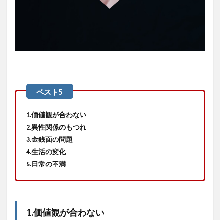
2.1
お金
の問
題
2.2
子供
の問
題
2.3
仕事
1.価値観が合わない
の問
2.異性関係のもつれ
題
3.金銭面の問題
2.4
4.生活の変化
住居
5.日常の不満
の問
題
3
人生
に悔
1.価値観が合わない
いを