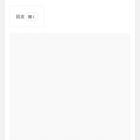
目次
1
離婚
を考
える
理由
ベス
ト5
を発
表し
ます
1.1
1.価値
観が
合わ
ない
1.2
2.異性
関係
のも