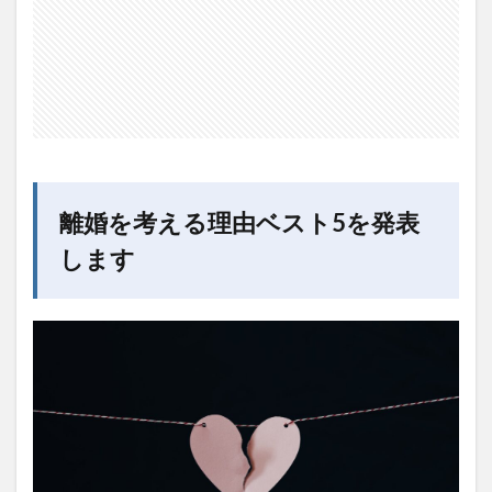
つれ
1.3
3.金銭
面の
問題
1.4
4.生活
の変
化
離婚を考える理由ベスト5を発表
1.5
します
5.日常
の不
満
2
離婚
は結
婚よ
りも
体力
が必
要で
す