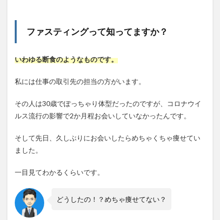
デメ
リッ
ト
ファスティングって知ってますか？
4.1
ファ
ステ
いわゆる断食のようなものです。
ィン
グの
メリ
私には仕事の取引先の担当の方がいます。
ット
その人は30歳でぽっちゃり体型だったのですが、コロナウイ
4.2
ファ
ルス流行の影響で2か月程お会いしていなかったんです。
ステ
ィン
そして先日、久しぶりにお会いしたらめちゃくちゃ痩せてい
グの
デメ
ました。
リッ
ト
一目見てわかるくらいです。
5
まと
どうしたの！？めちゃ痩せてない？
め：
30
代男