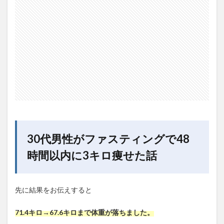
ファ
ステ
ィン
グっ
て知
って
ます
か？
2
ファ
ステ
ィン
グの
やり
30代男性がファスティングで48
方
時間以内に3キロ痩せた話
2.1
【準
備期
間】
先に結果をお伝えすると
2.2
【フ
71.4キロ→67.6
キロまで体重が落ちました。
ァス