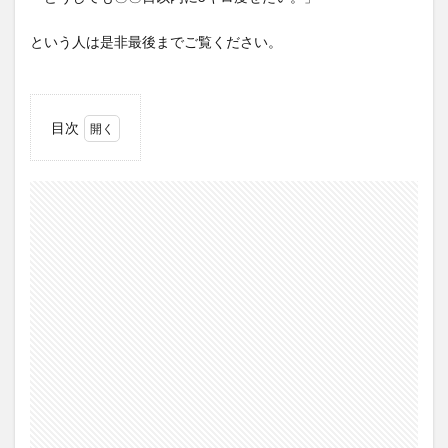
という人は是非最後までご覧ください。
目次
1
30
代男
性が
ファ
ステ
ィン
グで
48
時間
以内
に3
キロ
痩せ
た話
1.1