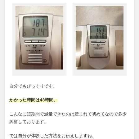
ティ
ング
期
間】
2.3
【復
食期
間】
3
酵素
ドリ
ンク
の効
果
自分でもびっくりです。
4
かかった時間は48時間。
ファ
ステ
ィン
こんなに短期間で減量できたのは産まれて初めてなので多少
グの
興奮しております。
メリ
ッ
ト、
では自分が体験した方法をお伝えしますね。