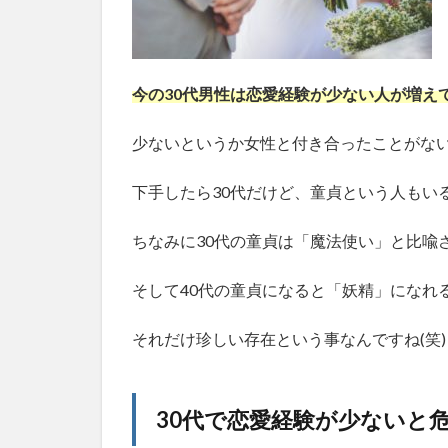
幸
せ
な
結
今の30代男性は恋愛経験が少ない人が増え
婚
を
少ないというか女性と付き合ったことがな
す
る
た
下手したら30代だけど、童貞という人もい
め
の
ちなみに30代の童貞は「魔法使い」と比喩
行
動
そして40代の童貞になると「妖精」になれ
指
針
それだけ珍しい存在という事なんですね(笑)
2.1
1.身
だし
なみ
30代で恋愛経験が少ないと
を整