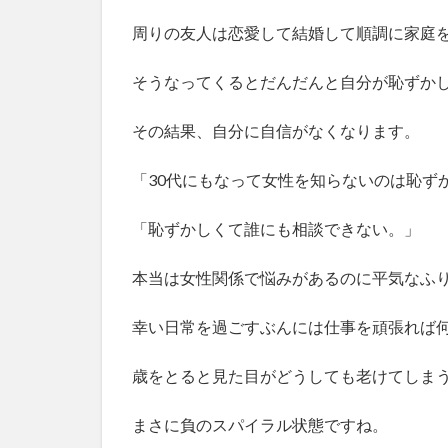
える
周りの友人は恋愛して結婚して順調に家庭
2.2
女性
そうなってくるとだんだんと自分が恥ずか
の心
理を
学ぶ
その結果、自分に自信がなくなります。
2.3
「30代にもなって女性を知らないのは恥ず
現代
の結
婚観
「恥ずかしくて誰にも相談できない。」
を学
ぶ
本当は女性関係で悩みがあるのに平気なふ
2.4
理想
幸い日常を過ごすぶんには仕事を頑張れば
を高
くし
歳をとると見た目がどうしても老けてしま
すぎ
ない
まさに負のスパイラル状態ですね。
2.5