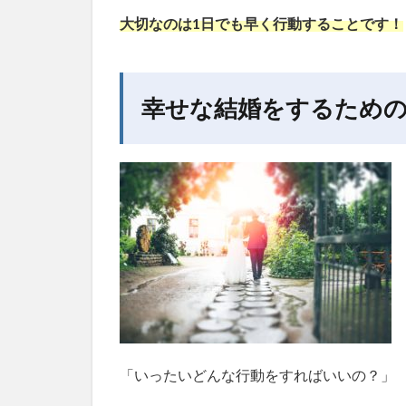
今す
大切なのは1日でも早く行動することです！
ぐに
でも
婚活
を始
幸せな結婚をするための
める
3
婚
活
す
る
な
ら
結
婚
相
談
所
「いったいどんな行動をすればいいの？」
に
登