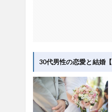
気で
結婚
した
いな
ら行
動す
るし
かな
い】
1.1
30代
30代男性の恋愛と結婚
で恋
愛経
験が
少な
いと
危険
な理
由
2