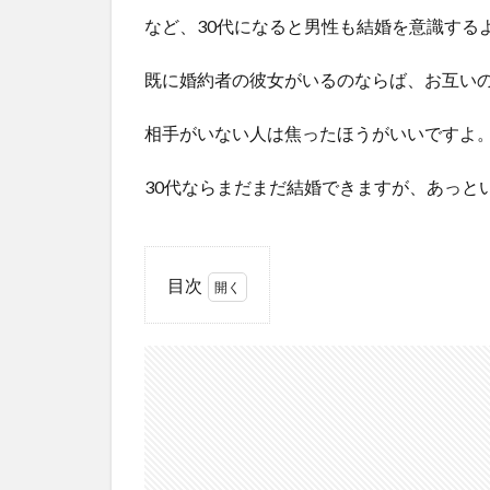
など、30代になると男性も結婚を意識する
既に婚約者の彼女がいるのならば、お互い
相手がいない人は焦ったほうがいいですよ
30代ならまだまだ結婚できますが、あっと
目次
1
30
代男
性の
恋愛
と結
婚
【本